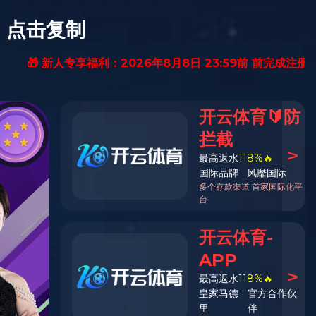
联系开云(中国)一站式服务平台
中
/
繁
/
EN