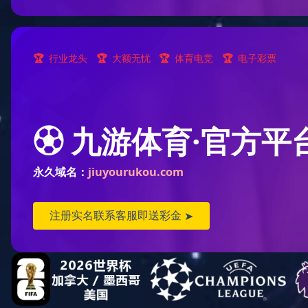
深耕
项目遍布全国