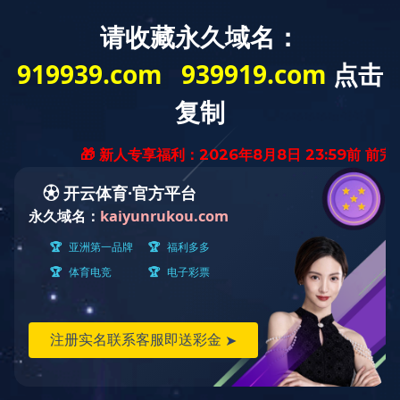
客户中心
廉洁举报
媒体合作
客户中心
C
ustomer center
开云(中国)一站式服务平台始终致力于从客户体验角度，对规划设计
—开发施工—营销推广—物业交付—入住使用这一开发链的全流程
关注和改进，已建立完整的开发链全流程客户满意度自评体系，并
且持续与行业权威机构合作，坚持开展第三方客户满意度调查，广